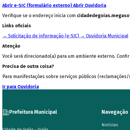
Abrir e-SIC (formulário externo)
Abrir Ouvidoria
Verifique se o endereço inicia com
cidadedegoias.megasof
Links oficiais
→ Solicitação de informação (e-SIC)
→ Ouvidoria Municipal
Atenção
Você será direcionado(a) para um ambiente externo. Confi
Precisa de outra coisa?
Para manifestações sobre serviços públicos (reclamações/su
Ir para Ouvidoria
Prefeitura Municipal
Navegação
Notícias
Cidade de Goiás - Goiás