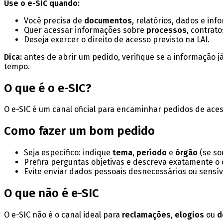
Use o e-SIC quando:
Você precisa de
documentos
, relatórios, dados e inf
Quer acessar informações sobre
processos
, contrato
Deseja exercer o direito de acesso previsto na LAI.
Dica:
antes de abrir um pedido, verifique se a informação já
tempo.
O que é o e-SIC?
O e-SIC é um canal oficial para encaminhar pedidos de ace
Como fazer um bom pedido
Seja específico: indique
tema
,
período
e
órgão
(se so
Prefira perguntas objetivas e descreva exatamente o 
Evite enviar dados pessoais desnecessários ou sensív
O que não é e-SIC
O e-SIC não é o canal ideal para
reclamações
,
elogios
ou
d